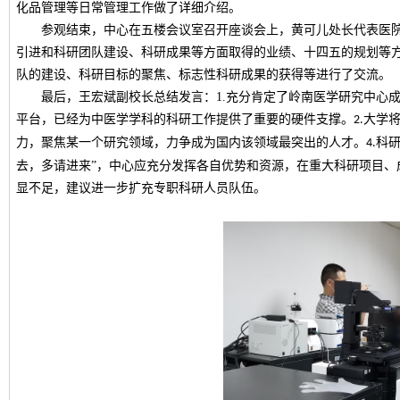
化品管理等日常
管理
工作做了
详细介绍
。
参观结束，中心
在
五楼会议室
召开
座谈会上，黄可儿处长代表医
引进和科研团队建设、科研成果等方面取得的业绩、十四五的规划等
队的建设、科研目标的
聚焦、标志性科研成果的获得
等进行了交流。
最后，王宏斌副校长总结发言：
1.
充分肯定了岭南医学研究中心
平台，已经为中医学学科的科研工作提供了重要的硬件支撑。
大学
2.
力，聚焦某一个研究领域，力争成为国内该领域最突出的人才。
科
4.
去，多请进来”，中心应
充分发挥各自优势和资源，在重大科研项目、
显不足，建议进一步扩充专职科研人员队伍。