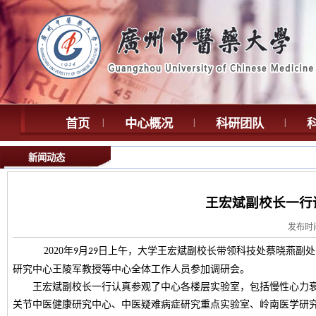
首页
|
中心概况
|
科研团队
|
新闻动态
王宏斌副校长
一行
发布时间
2020
年
月
日上午，
大学
王宏斌副校长带领科技处蔡晓燕副处
9
29
研究中心王陵军教授等中心全体工作人员参加调研会。
王宏斌副校长一行
认真
参观
了中心各楼层实验室，包括
慢性心力
关节中医健康研究中心
、
中医疑难病症研究重点实验室
、
岭南医学研