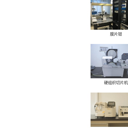
膜片钳
硬组织切片