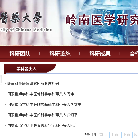
科研团队
|
科研设施
|
科研成果
|
合
学科带头人
·
岭南针灸康复研究所所长庄礼兴
·
国家重点学科中医骨科学学科带头人何伟
·
国家重点学科中医临床基础学科带头人李赛美
·
国家重点学科中医妇科学学科带头人罗颂平
·
国家重点学科中医五官科学学科带头人阮岩
共5条 1/1
首页
上页
下页
尾